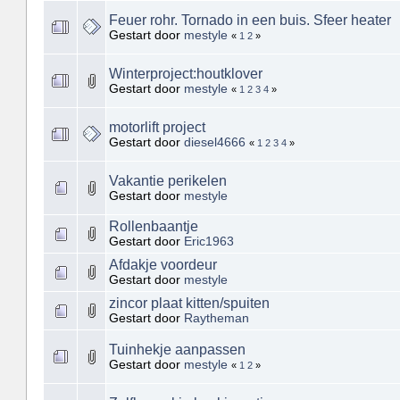
Feuer rohr. Tornado in een buis. Sfeer heater
Gestart door
mestyle
«
1
2
»
Winterproject:houtklover
Gestart door
mestyle
«
1
2
3
4
»
motorlift project
Gestart door
diesel4666
«
1
2
3
4
»
Vakantie perikelen
Gestart door
mestyle
Rollenbaantje
Gestart door
Eric1963
Afdakje voordeur
Gestart door
mestyle
zincor plaat kitten/spuiten
Gestart door
Raytheman
Tuinhekje aanpassen
Gestart door
mestyle
«
1
2
»