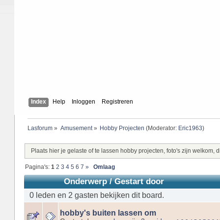
Index
Help
Inloggen
Registreren
Lasforum
»
Amusement
»
Hobby Projecten
(Moderator:
Eric1963
)
Plaats hier je gelaste of te lassen hobby projecten, foto's zijn welkom, d
Pagina's:
1
2
3
4
5
6
7
»
Omlaag
Onderwerp
/
Gestart door
0 leden en 2 gasten bekijken dit board.
hobby's buiten lassen om