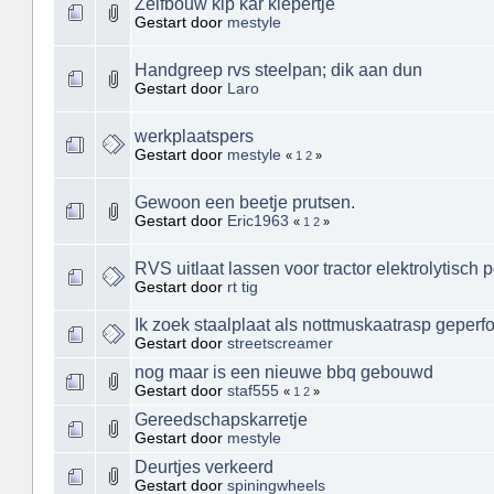
Zelfbouw kip kar kiepertje
Gestart door
mestyle
Handgreep rvs steelpan; dik aan dun
Gestart door
Laro
werkplaatspers
Gestart door
mestyle
«
1
2
»
Gewoon een beetje prutsen.
Gestart door
Eric1963
«
1
2
»
RVS uitlaat lassen voor tractor elektrolytisch p
Gestart door
rt tig
Ik zoek staalplaat als nottmuskaatrasp geperf
Gestart door
streetscreamer
nog maar is een nieuwe bbq gebouwd
Gestart door
staf555
«
1
2
»
Gereedschapskarretje
Gestart door
mestyle
Deurtjes verkeerd
Gestart door
spiningwheels