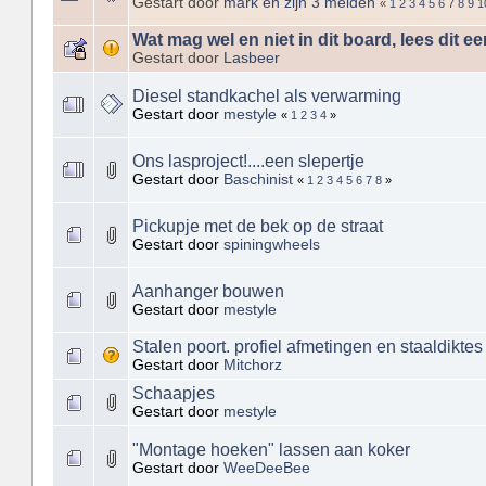
Gestart door
mark en zijn 3 meiden
«
1
2
3
4
5
6
7
8
9
1
Wat mag wel en niet in dit board, lees dit ee
Gestart door
Lasbeer
Diesel standkachel als verwarming
Gestart door
mestyle
«
1
2
3
4
»
Ons lasproject!....een slepertje
Gestart door
Baschinist
«
1
2
3
4
5
6
7
8
»
Pickupje met de bek op de straat
Gestart door
spiningwheels
Aanhanger bouwen
Gestart door
mestyle
Stalen poort. profiel afmetingen en staaldiktes
Gestart door
Mitchorz
Schaapjes
Gestart door
mestyle
"Montage hoeken" lassen aan koker
Gestart door
WeeDeeBee