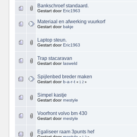
Bankschroef standaard.
Gestart door
Eric1963
Materiaal en afwerking vuurkorf
Gestart door
bakje
Laptop steun.
Gestart door
Eric1963
Trap stacaravan
Gestart door
lasweld
Spijlenbed breder maken
Gestart door
b-a-r-t
«
1
2
»
Simpel kastje
Gestart door
mestyle
Voorfront volvo bm 430
Gestart door
mestyle
Egaliseer raam 3punts hef
Gestart door
mestyle