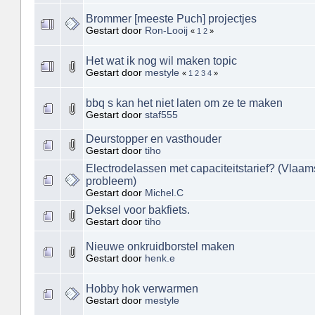
Brommer [meeste Puch] projectjes
Gestart door
Ron-Looij
«
1
2
»
Het wat ik nog wil maken topic
Gestart door
mestyle
«
1
2
3
4
»
bbq s kan het niet laten om ze te maken
Gestart door
staf555
Deurstopper en vasthouder
Gestart door
tiho
Electrodelassen met capaciteitstarief? (Vlaam
probleem)
Gestart door
Michel.C
Deksel voor bakfiets.
Gestart door
tiho
Nieuwe onkruidborstel maken
Gestart door
henk.e
Hobby hok verwarmen
Gestart door
mestyle