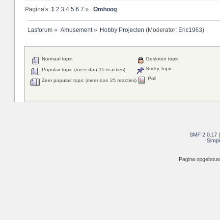
Pagina's:
1
2
3
4
5
6
7
»
Omhoog
Lasforum
»
Amusement
»
Hobby Projecten
(Moderator:
Eric1963
)
Normaal topic
Gesloten topic
Sticky Topic
Populair topic (meer dan 15 reacties)
Poll
Zeer populair topic (meer dan 25 reacties)
SMF 2.0.17
Simpl
Pagina opgebouwd