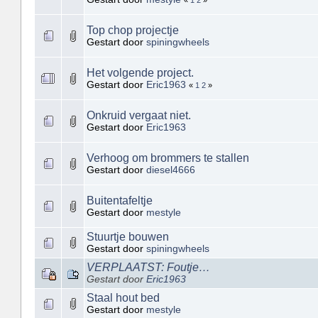
«
1
2
»
Top chop projectje
Gestart door
spiningwheels
Het volgende project.
Gestart door
Eric1963
«
1
2
»
Onkruid vergaat niet.
Gestart door
Eric1963
Verhoog om brommers te stallen
Gestart door
diesel4666
Buitentafeltje
Gestart door
mestyle
Stuurtje bouwen
Gestart door
spiningwheels
VERPLAATST: Foutje…
Gestart door
Eric1963
Staal hout bed
Gestart door
mestyle