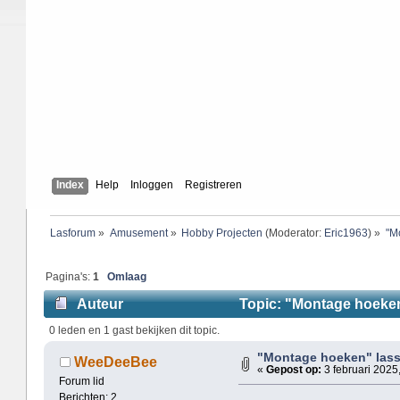
Index
Help
Inloggen
Registreren
Lasforum
»
Amusement
»
Hobby Projecten
(Moderator:
Eric1963
) »
"M
Pagina's:
1
Omlaag
Auteur
Topic: "Montage hoeken
0 leden en 1 gast bekijken dit topic.
"Montage hoeken" lass
WeeDeeBee
«
Gepost op:
3 februari 2025
Forum lid
Berichten: 2