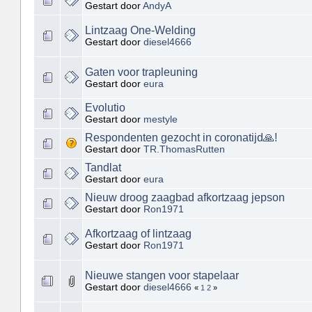
Gestart door
AndyA
Lintzaag One-Welding
Gestart door
diesel4666
Gaten voor trapleuning
Gestart door
eura
Evolutio
Gestart door
mestyle
Respondenten gezocht in coronatijd🙏!
Gestart door
TR.ThomasRutten
Tandlat
Gestart door
eura
Nieuw droog zaagbad afkortzaag jepson
Gestart door
Ron1971
Afkortzaag of lintzaag
Gestart door
Ron1971
Nieuwe stangen voor stapelaar
Gestart door
diesel4666
«
1
2
»