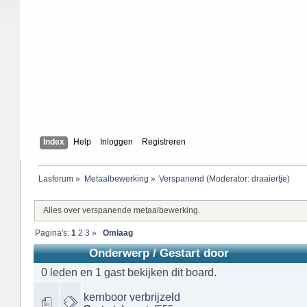
Index
Help
Inloggen
Registreren
Lasforum
»
Metaalbewerking
»
Verspanend
(Moderator:
draaiertje
)
Alles over verspanende metaalbewerking.
Pagina's:
1
2
3
»
Omlaag
Onderwerp
/
Gestart door
0 leden en 1 gast bekijken dit board.
kernboor verbrijzeld