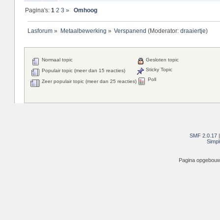
Pagina's:
1
2
3
»
Omhoog
Lasforum
»
Metaalbewerking
»
Verspanend
(Moderator:
draaiertje
)
Normaal topic
Gesloten topic
Sticky Topic
Populair topic (meer dan 15 reacties)
Poll
Zeer populair topic (meer dan 25 reacties)
SMF 2.0.17
Simpl
Pagina opgebouwd