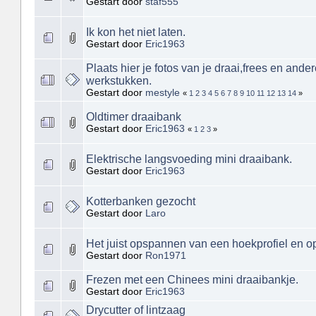
Gestart door
staf555
Ik kon het niet laten.
Gestart door
Eric1963
Plaats hier je fotos van je draai,frees en and
werkstukken.
Gestart door
mestyle
«
1
2
3
4
5
6
7
8
9
10
11
12
13
14
»
Oldtimer draaibank
Gestart door
Eric1963
«
1
2
3
»
Elektrische langsvoeding mini draaibank.
Gestart door
Eric1963
Kotterbanken gezocht
Gestart door
Laro
Het juist opspannen van een hoekprofiel en op
Gestart door
Ron1971
Frezen met een Chinees mini draaibankje.
Gestart door
Eric1963
Drycutter of lintzaag