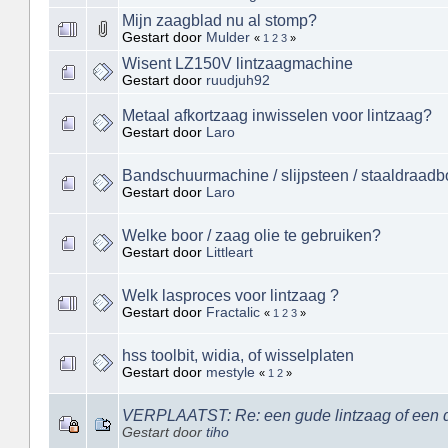
Mijn zaagblad nu al stomp?
Gestart door
Mulder
«
1
2
3
»
Wisent LZ150V lintzaagmachine
Gestart door
ruudjuh92
Metaal afkortzaag inwisselen voor lintzaag?
Gestart door
Laro
Bandschuurmachine / slijpsteen / staaldraadb
Gestart door
Laro
Welke boor / zaag olie te gebruiken?
Gestart door
Littleart
Welk lasproces voor lintzaag ?
Gestart door
Fractalic
«
1
2
3
»
hss toolbit, widia, of wisselplaten
Gestart door
mestyle
«
1
2
»
VERPLAATST: Re: een gude lintzaag of een d
Gestart door
tiho