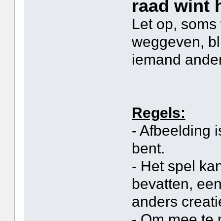
raad wint 
Let op, soms
weggeven, bli
iemand anders
Regels:
- Afbeelding i
bent.
- Het spel k
bevatten, een
anders creati
- Om mee te 