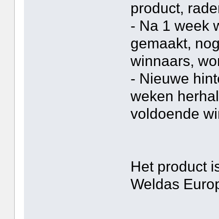
product, raden
- Na 1 week 
gemaakt, nog
winnaars, wor
- Nieuwe hin
weken herhale
voldoende win
Het product i
Weldas Europ