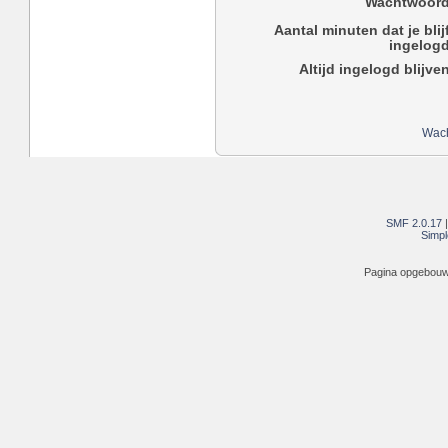
Wachtwoord
Aantal minuten dat je blij
ingelogd
Altijd ingelogd blijve
Wach
SMF 2.0.17
Simpl
Pagina opgebouwd