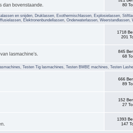
's dan bovenstaande.
80 To
alassen en snijden
,
Druklassen
,
Exothermischlassen
,
Explosielassen
,
Stiftl
ffusielassen
,
Elektronenbundellassen
,
Onderwaterlassen
,
Weerstandlassen
,
1718 Be
201 T
845 Ber
 van lasmachine's.
68 To
lasmachines
,
Testen Tig lasmachines
,
Testen BMBE machines
,
Testen Lash
666 Ber
89 To
152 Ber
27 To
1393 Be
en.
147 T