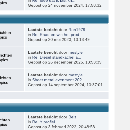
in
Re: Idee dat ik last kri...
pics
Gepost op 24 november 2024, 17:58:32
Laatste bericht
door
Ron1979
ichten
in
Re: Raad en win het prod...
pics
Gepost op 20 mei 2020, 13:13:49
Laatste bericht
door
mestyle
richten
in
Re: Diesel standkachel a...
opics
Gepost op 26 december 2025, 13:53:39
Laatste bericht
door
mestyle
ichten
in
Sheet metal.evenment 202...
opics
Gepost op 14 september 2024, 10:37:01
Laatste bericht
door
Bels
ichten
in
Re: Y profiel
pics
Gepost op 3 februari 2022, 20:48:58