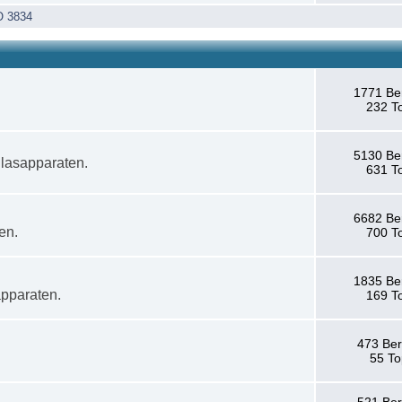
O 3834
1771 Be
232 T
5130 Be
 lasapparaten.
631 T
6682 Be
en.
700 T
)
1835 Be
pparaten.
169 T
473 Ber
55 To
521 Ber