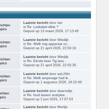
Laatste bericht
door
Ian
richten
in
Re: Laskabel dikte ?
opics
Gepost op 13 maart 2026, 17:13:49
Laatste bericht
door
Wiedijk
richten
in
Re: Welk mig apparaat vo...
opics
Gepost op 21 april 2026, 22:50:16
Laatste bericht
door
Wiedijk
richten
in
Re: Eerste keer Tig lass...
opics
Gepost op 21 april 2026, 22:55:35
Laatste bericht
door
aeLiXihr
richten
in
Re: Welk amperage had ik...
opics
Gepost op 1 augustus 2026, 18:22:49
Laatste bericht
door
dwarreltjs
ichten
in
Re: lood lassen acetylee...
pics
Gepost op 2 juni 2025, 17:07:53
Laatste bericht
door
Merlijn
ichten