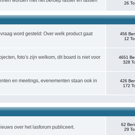
 kunnen worden met het beroep lasser en lassen
26 To
vraag word gesteld: Over welk product gaat
456 Ber
12 To
jecten, foto's zijn welkom, dit board is niet voor
4651 Be
328 T
enten en meetings, evenementen staan ook in
426 Ber
172 T
62 Ber
nieuws over het lasforum publiceert.
29 To