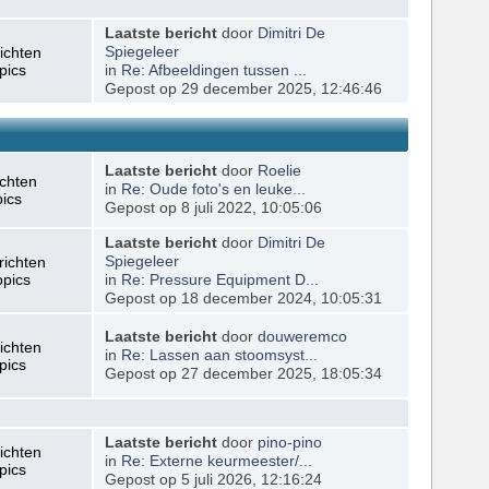
Laatste bericht
door
Dimitri De
ichten
Spiegeleer
pics
in
Re: Afbeeldingen tussen ...
Gepost op 29 december 2025, 12:46:46
Laatste bericht
door
Roelie
ichten
in
Re: Oude foto's en leuke...
pics
Gepost op 8 juli 2022, 10:05:06
Laatste bericht
door
Dimitri De
richten
Spiegeleer
opics
in
Re: Pressure Equipment D...
Gepost op 18 december 2024, 10:05:31
Laatste bericht
door
douweremco
ichten
in
Re: Lassen aan stoomsyst...
pics
Gepost op 27 december 2025, 18:05:34
Laatste bericht
door
pino-pino
ichten
in
Re: Externe keurmeester/...
pics
Gepost op 5 juli 2026, 12:16:24