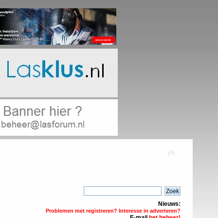
Nieuws:
Problemen met registreren? Interesse in adverteren?
E-mail
het beheer!