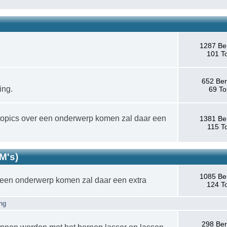
1287 Be
101 T
652 Ber
ing.
69 To
 topics over een onderwerp komen zal daar een
1381 Be
115 T
M's)
1085 Be
er een onderwerp komen zal daar een extra
124 T
ng
298 Ber