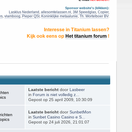
Sponsor website's (klikken):
Lasklus Nederland
,
allesomtelassen.nl
,
3M Speedglas
,
Copier
,
ws
,
vlamboog
,
Pieper QSI
,
Koninklijke metaalunie
,
Th. Wortelboer BV
.
Interesse in Titanium lassen?
Kijk ook eens op
Het titanium forum
!
Laatste bericht
door
Lasbeer
chten
in
Forum is niet volledig z...
pics
Gepost op 25 april 2009, 10:30:09
Laatste bericht
door
SunbetMon
richten
in
Sunbet Casino Casino e S...
opics
Gepost op 24 juli 2026, 21:01:07