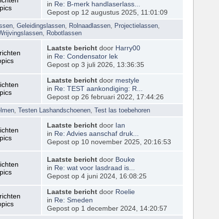
in
Re: B-merk handlaserlass...
pics
Gepost op 12 augustus 2025, 11:01:09
assen
,
Geleidingslassen
,
Rolnaadlassen
,
Projectielassen
,
Wrijvingslassen
,
Robotlassen
Laatste bericht
door
Harry00
richten
in
Re: Condensator lek
opics
Gepost op 3 juli 2026, 13:36:35
Laatste bericht
door
mestyle
ichten
in
Re: TEST aankondiging: R...
pics
Gepost op 26 februari 2022, 17:44:26
elmen
,
Testen Lashandschoenen
,
Test las toebehoren
Laatste bericht
door
Ian
ichten
in
Re: Advies aanschaf druk...
pics
Gepost op 10 november 2025, 20:16:53
Laatste bericht
door
Bouke
ichten
in
Re: wat voor lasdraad is...
pics
Gepost op 4 juni 2024, 16:08:25
Laatste bericht
door
Roelie
richten
in
Re: Smeden
opics
Gepost op 1 december 2024, 14:20:57