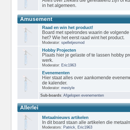
Alles over ziektes die gerelateerd zijn of
in het algemeen.
Amusement
Raad en win het product!
Board met spelrondes waarin de volgende 
het? Wie het eerst raad wint het product.
Moderator:
spelletjesmod
Hobby Projecten
Plaats hier je gelaste of te lassen hobby pro
werk.
Moderator:
Eric1963
Evenementen
Hier staat alles over aankomende evenem
de kalender.
Moderator:
mestyle
Sub-boards
:
Afgelopen evenementen
Allerlei
Metaalnieuws artikelen
In dit board staan alle artikelen die metaal
Moderators:
Patrick
,
Eric1963