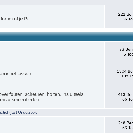
222 Ber
 forum of je Pc.
36 To
73 Ber
6 To
1304 Be
voor het lassen.
108 T
over fouten, scheuren, holten, insluitsels,
413 Ber
66 To
en onvolkomenheden.
uctief (las) Onderzoek
248 Ber
53 To