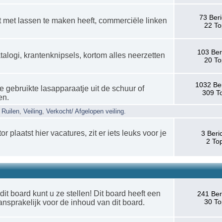
73 Ber
at met lassen te maken heeft, commerciële linken
22 To
103 Ber
catalogi, krantenknipsels, kortom alles neerzetten
20 To
1032 Be
 je gebruikte lasapparaatje uit de schuur of
309 T
en.
,
Ruilen
,
Veiling
,
Verkocht/ Afgelopen veiling.
 plaatst hier vacatures, zit er iets leuks voor je
3 Beri
2 To
it board kunt u ze stellen! Dit board heeft een
241 Ber
30 To
ansprakelijk voor de inhoud van dit board.