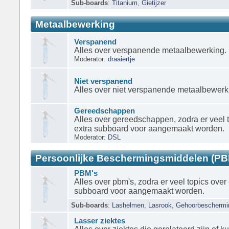
Sub-boards
:
Titanium
,
Gietijzer
Metaalbewerking
Verspanend
Alles over verspanende metaalbewerking.
Moderator:
draaiertje
Niet verspanend
Alles over niet verspanende metaalbewerk
Gereedschappen
Alles over gereedschappen, zodra er veel
extra subboard voor aangemaakt worden.
Moderator:
DSL
Persoonlijke Beschermingsmiddelen (PB
PBM's
Alles over pbm's, zodra er veel topics ov
subboard voor aangemaakt worden.
Sub-boards
:
Lashelmen
,
Lasrook
,
Gehoorbeschermi
Lasser ziektes