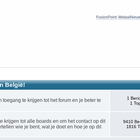
FusionPoint
,
MetaalNieu
n België!
1 Beri
m toegang te krijgen tot het forum en je beter te
1 To
 krijgen tot alle boards en om het contact op dit
9410 Be
tellen wie je bent, wat je doet en hoe je op dit
1816 T