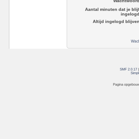
Wachtwoord
Aantal minuten dat je blij
ingelogd
Altijd ingelogd blijve
Wach
SMF 2.0.17
Simpl
Pagina opgebouwd