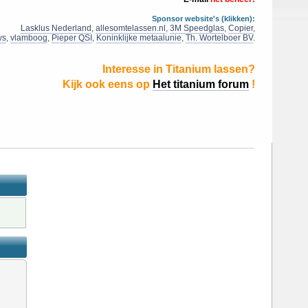
Sponsor website's (klikken):
Lasklus Nederland
,
allesomtelassen.nl
,
3M Speedglas
,
Copier
,
ws
,
vlamboog
,
Pieper QSI
,
Koninklijke metaalunie
,
Th. Wortelboer BV
.
Interesse in Titanium lassen?
Kijk ook eens op
Het titanium forum
!