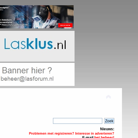
Nieuws:
Problemen met registreren? Interesse in adverteren?
E-mail
het beheer!