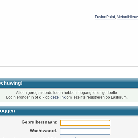
FusionPoint
,
MetaalNieu
schuwing!
Alleen geregistreerde leden hebben toegang tot dit gedeelte.
Log hieronder in of klik op
deze link
om jezelf te registreren op Lasforum.
loggen
Gebruikersnaam:
Wachtwoord: