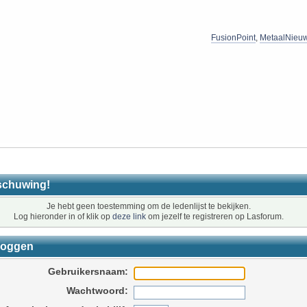
FusionPoint
,
MetaalNieu
schuwing!
Je hebt geen toestemming om de ledenlijst te bekijken.
Log hieronder in of klik op
deze link
om jezelf te registreren op Lasforum.
loggen
Gebruikersnaam:
Wachtwoord: