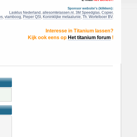
Sponsor website's (klikken):
Lasklus Nederland
,
allesomtelassen.nl
,
3M Speedglas
,
Copier
,
ws
,
vlamboog
,
Pieper QSI
,
Koninklijke metaalunie
,
Th. Wortelboer BV
.
Interesse in Titanium lassen?
Kijk ook eens op
Het titanium forum
!