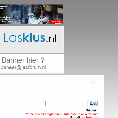
Nieuws:
Problemen met registreren? Interesse in adverteren?
E-mail
het beheer!