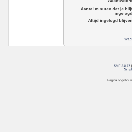
Wachtwoord
Aantal minuten dat je blij
ingelogd
Altijd ingelogd blijve
Wach
SMF 2.0.17
Simpl
Pagina opgebouwd