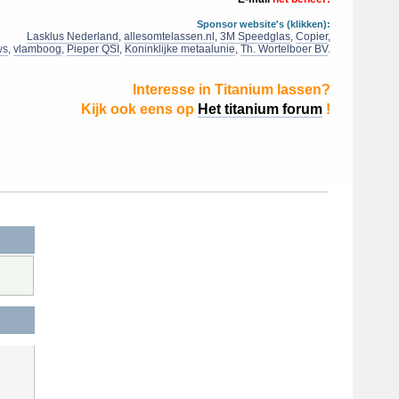
Sponsor website's (klikken):
Lasklus Nederland
,
allesomtelassen.nl
,
3M Speedglas
,
Copier
,
ws
,
vlamboog
,
Pieper QSI
,
Koninklijke metaalunie
,
Th. Wortelboer BV
.
Interesse in Titanium lassen?
Kijk ook eens op
Het titanium forum
!