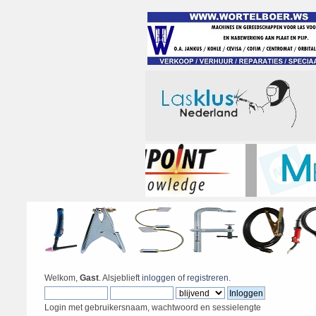
Welkom,
Gast
. Alsjeblieft
inloggen
of
registreren
.
Login met gebruikersnaam, wachtwoord en sessielengte