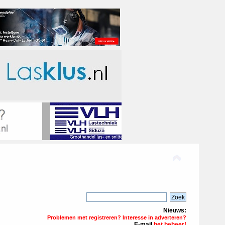
Nieuws:
Problemen met registreren? Interesse in adverteren?
E-mail
het beheer!