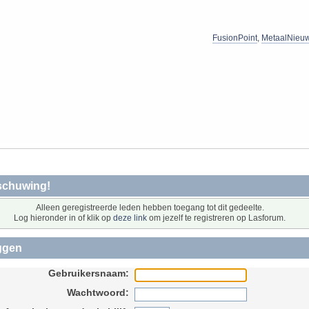
FusionPoint
,
MetaalNieu
schuwing!
Alleen geregistreerde leden hebben toegang tot dit gedeelte.
Log hieronder in of klik op
deze link
om jezelf te registreren op Lasforum.
ggen
Gebruikersnaam:
Wachtwoord: