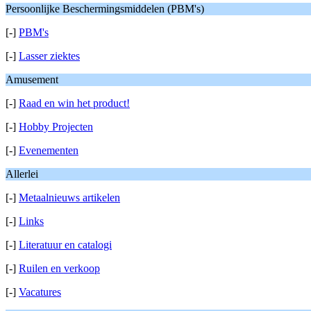
Persoonlijke Beschermingsmiddelen (PBM's)
[-]
PBM's
[-]
Lasser ziektes
Amusement
[-]
Raad en win het product!
[-]
Hobby Projecten
[-]
Evenementen
Allerlei
[-]
Metaalnieuws artikelen
[-]
Links
[-]
Literatuur en catalogi
[-]
Ruilen en verkoop
[-]
Vacatures