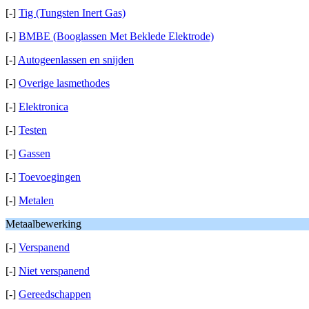
[-]
Tig (Tungsten Inert Gas)
[-]
BMBE (Booglassen Met Beklede Elektrode)
[-]
Autogeenlassen en snijden
[-]
Overige lasmethodes
[-]
Elektronica
[-]
Testen
[-]
Gassen
[-]
Toevoegingen
[-]
Metalen
Metaalbewerking
[-]
Verspanend
[-]
Niet verspanend
[-]
Gereedschappen