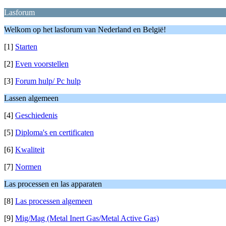
Lasforum
Welkom op het lasforum van Nederland en België!
[1]
Starten
[2]
Even voorstellen
[3]
Forum hulp/ Pc hulp
Lassen algemeen
[4]
Geschiedenis
[5]
Diploma's en certificaten
[6]
Kwaliteit
[7]
Normen
Las processen en las apparaten
[8]
Las processen algemeen
[9]
Mig/Mag (Metal Inert Gas/Metal Active Gas)