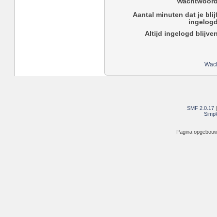
Wachtwoord
Aantal minuten dat je blij
ingelogd
Altijd ingelogd blijve
Wach
SMF 2.0.17
Simpl
Pagina opgebouwd