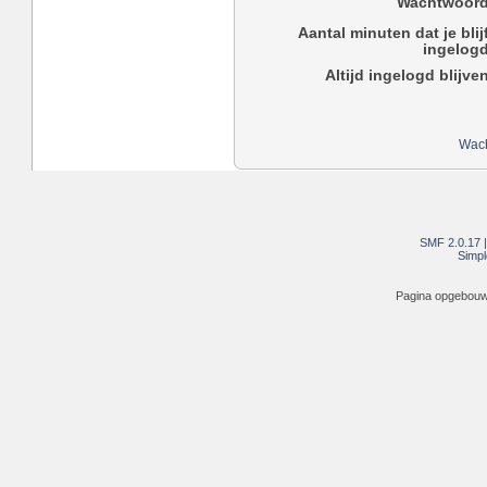
Wachtwoord
Aantal minuten dat je blij
ingelogd
Altijd ingelogd blijve
Wach
SMF 2.0.17
Simpl
Pagina opgebouwd