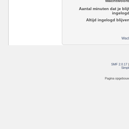
Wachtwoord
Aantal minuten dat je blij
ingelogd
Altijd ingelogd blijve
Wach
SMF 2.0.17
Simpl
Pagina opgebouwd