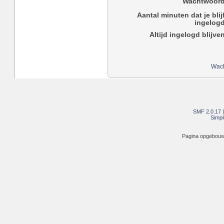
Wachtwoord
Aantal minuten dat je blij
ingelogd
Altijd ingelogd blijve
Wach
SMF 2.0.17
Simpl
Pagina opgebouwd