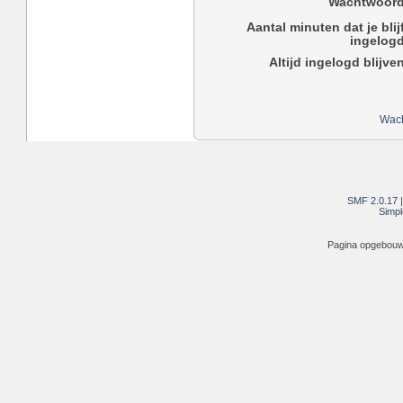
Wachtwoord
Aantal minuten dat je blij
ingelogd
Altijd ingelogd blijve
Wach
SMF 2.0.17
Simpl
Pagina opgebouwd