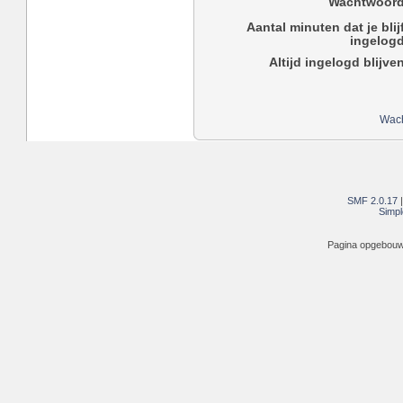
Wachtwoord
Aantal minuten dat je blij
ingelogd
Altijd ingelogd blijve
Wach
SMF 2.0.17
Simpl
Pagina opgebouwd