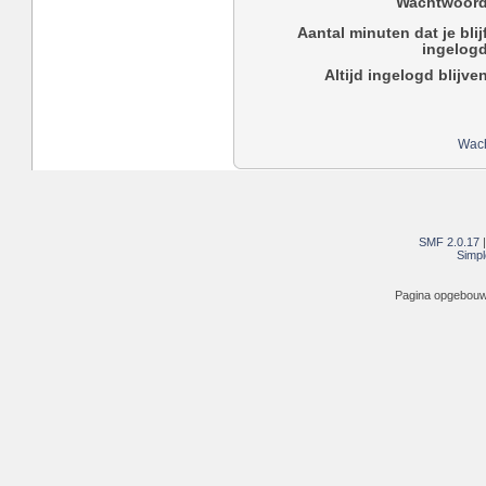
Wachtwoord
Aantal minuten dat je blij
ingelogd
Altijd ingelogd blijve
Wach
SMF 2.0.17
Simpl
Pagina opgebouwd