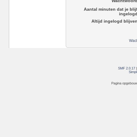
Wachtwoord
Aantal minuten dat je blij
ingelogd
Altijd ingelogd blijve
Wach
SMF 2.0.17
Simpl
Pagina opgebouwd