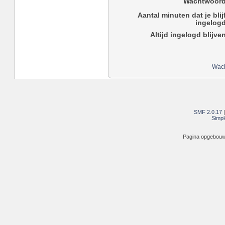
Wachtwoord
Aantal minuten dat je blij
ingelogd
Altijd ingelogd blijve
Wach
SMF 2.0.17
Simpl
Pagina opgebouwd