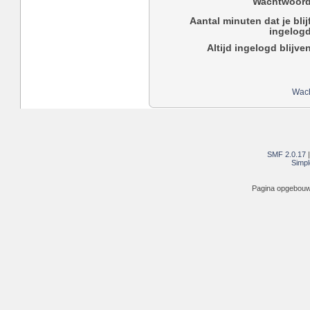
Wachtwoord
Aantal minuten dat je blij
ingelogd
Altijd ingelogd blijve
Wach
SMF 2.0.17
Simpl
Pagina opgebouwd