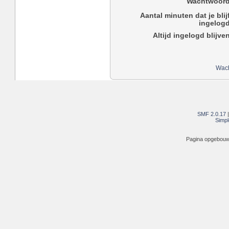
Wachtwoord
Aantal minuten dat je blij
ingelogd
Altijd ingelogd blijve
Wach
SMF 2.0.17
Simpl
Pagina opgebouwd