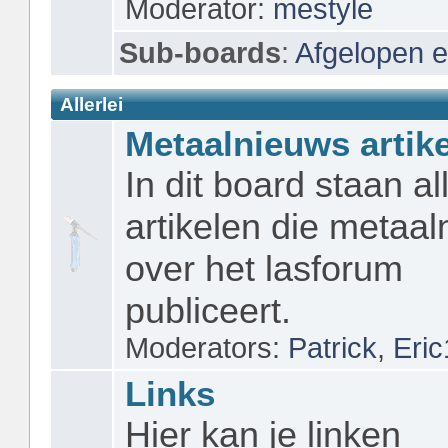
Moderator:
mestyle
Sub-boards
:
Afgelopen 
Allerlei
Metaalnieuws artik
In dit board staan al
artikelen die metaa
over het lasforum
publiceert.
Moderators:
Patrick
,
Eri
Links
Hier kan je linken