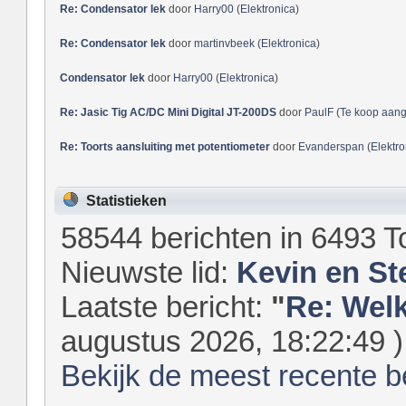
Re: Condensator lek
door
Harry00
(
Elektronica
)
Re: Condensator lek
door
martinvbeek
(
Elektronica
)
Condensator lek
door
Harry00
(
Elektronica
)
Re: Jasic Tig AC/DC Mini Digital JT-200DS
door
PaulF
(
Te koop aan
Re: Toorts aansluiting met potentiometer
door
Evanderspan
(
Elektro
Statistieken
58544 berichten in 6493 T
Nieuwste lid:
Kevin en St
Laatste bericht:
"
Re: Welk
augustus 2026, 18:22:49 )
Bekijk de meest recente b