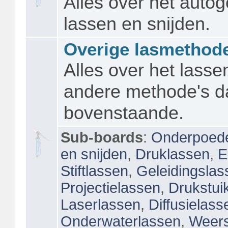
Alles over het auto
lassen en snijden.
Overige lasmethod
Alles over het lasse
andere methode's d
bovenstaande.
Sub-boards
:
Onderpoede
en snijden
,
Druklassen
,
E
Stiftlassen
,
Geleidingslas
Projectielassen
,
Drukstui
Laserlassen
,
Diffusielass
Onderwaterlassen
,
Weers