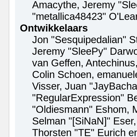
Amacythe, Jeremy "Sle
"metallica48423" O'Lea
Ontwikkelaars
Jon "Sesquipedalian" St
Jeremy "SleePy" Darwo
van Geffen, Antechinus,
Colin Schoen, emanuel
Visser, Juan "JayBacha
"RegularExpression" B
"Oldiesmann" Eshom, Mi
Selman "[SiNaN]" Eser,
Thorsten "TE" Eurich e