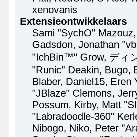
xenovanis
Extensieontwikkelaars
Sami "SychO" Mazouz, 
Gadsdon, Jonathan "vb
"IchBin™" Grow, ディン1
"Runic" Deakin, Bugo, 
Blaber, Daniel15, Eren
"JBlaze" Clemons, Jerry
Possum, Kirby, Matt "
"Labradoodle-360" Kerl
Nibogo, Niko, Peter "Ar