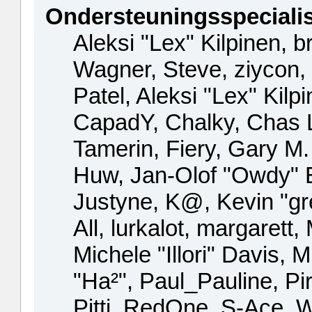
Ondersteuningsspeciali
Aleksi "Lex" Kilpinen, b
Wagner, Steve, ziycon,
Patel, Aleksi "Lex" Kilp
CapadY, Chalky, Chas 
Tamerin, Fiery, Gary M
Huw, Jan-Olof "Owdy" E
Justyne, K@, Kevin "gre
All, lurkalot, margarett
Michele "Illori" Davis, 
"Ha²", Paul_Pauline, P
Pitti, RedOne, S-Ace,