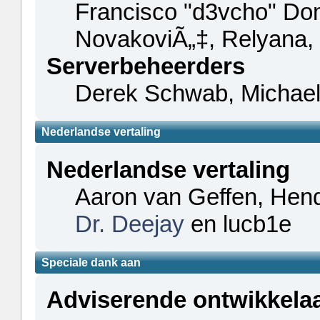
Francisco "d3vcho" Do
NovakoviÃ„‡, Relyana,
Serverbeheerders
Derek Schwab, Michael
Nederlandse vertaling
Nederlandse vertaling
Aaron van Geffen, Hendr
Dr. Deejay
en lucb1e
Speciale dank aan
Adviserende ontwikkela