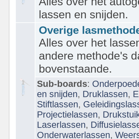
Alles over het auto
lassen en snijden.
Overige lasmethod
Alles over het lasse
andere methode's d
bovenstaande.
Sub-boards
:
Onderpoede
en snijden
,
Druklassen
,
E
Stiftlassen
,
Geleidingslas
Projectielassen
,
Drukstui
Laserlassen
,
Diffusielass
Onderwaterlassen
,
Weers