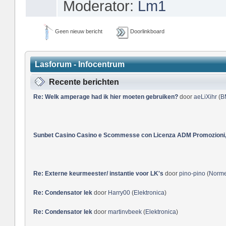
Moderator:
Lm1
Geen nieuw bericht
Doorlinkboard
Lasforum - Infocentrum
Recente berichten
Re: Welk amperage had ik hier moeten gebruiken?
door
aeLiXihr
(
B
Sunbet Casino Casino e Scommesse con Licenza ADM Promozioni, 
Re: Externe keurmeester/ instantie voor LK's
door
pino-pino
(
Norm
Re: Condensator lek
door
Harry00
(
Elektronica
)
Re: Condensator lek
door
martinvbeek
(
Elektronica
)