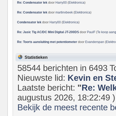
Re: Condensator lek
door
Harry00
(
Elektronica
)
Re: Condensator lek
door
martinvbeek
(
Elektronica
)
Condensator lek
door
Harry00
(
Elektronica
)
Re: Jasic Tig AC/DC Mini Digital JT-200DS
door
PaulF
(
Te koop aan
Re: Toorts aansluiting met potentiometer
door
Evanderspan
(
Elektro
Statistieken
58544 berichten in 6493 T
Nieuwste lid:
Kevin en St
Laatste bericht:
"
Re: Welk
augustus 2026, 18:22:49 )
Bekijk de meest recente b