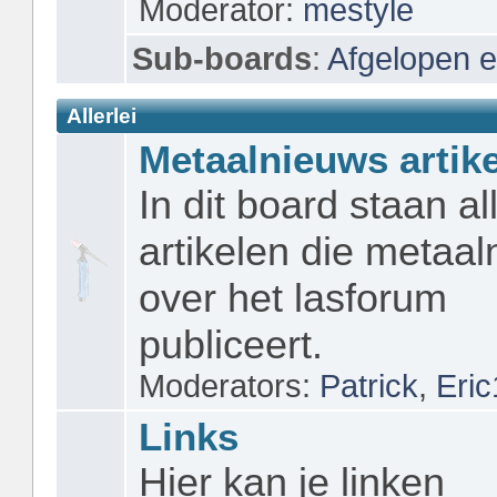
Moderator:
mestyle
Sub-boards
:
Afgelopen 
Allerlei
Metaalnieuws artik
In dit board staan al
artikelen die metaa
over het lasforum
publiceert.
Moderators:
Patrick
,
Eri
Links
Hier kan je linken