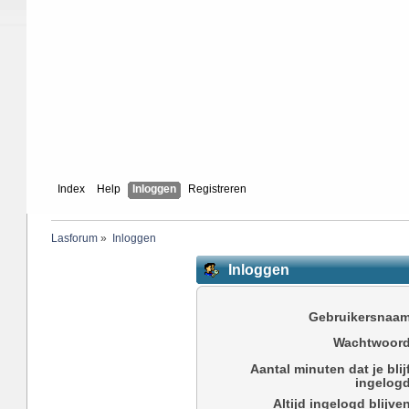
Index
Help
Inloggen
Registreren
Lasforum
»
Inloggen
Inloggen
Gebruikersnaam
Wachtwoord
Aantal minuten dat je blij
ingelogd
Altijd ingelogd blijve