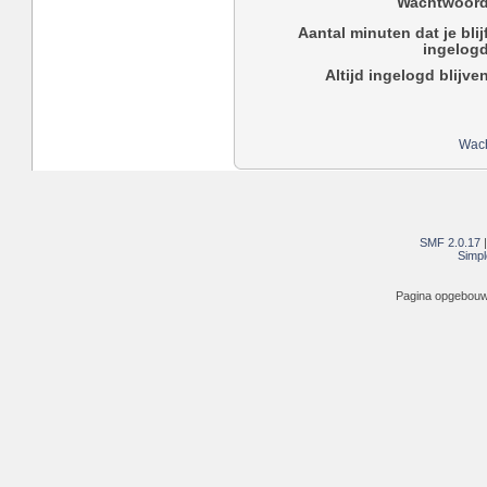
Wachtwoord
Aantal minuten dat je blij
ingelogd
Altijd ingelogd blijve
Wach
SMF 2.0.17
Simpl
Pagina opgebouwd