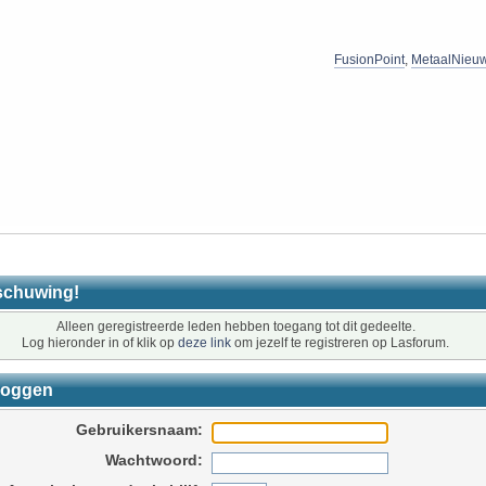
FusionPoint
,
MetaalNieu
schuwing!
Alleen geregistreerde leden hebben toegang tot dit gedeelte.
Log hieronder in of klik op
deze link
om jezelf te registreren op Lasforum.
loggen
Gebruikersnaam:
Wachtwoord: