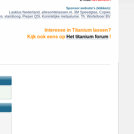
Sponsor website's (klikken):
Lasklus Nederland
,
allesomtelassen.nl
,
3M Speedglas
,
Copier
,
ws
,
vlamboog
,
Pieper QSI
,
Koninklijke metaalunie
,
Th. Wortelboer BV
.
Interesse in Titanium lassen?
Kijk ook eens op
Het titanium forum
!