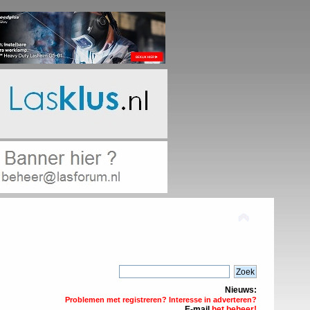
Nieuws:
Problemen met registreren? Interesse in adverteren?
E-mail
het beheer!