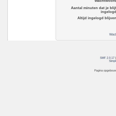
Wachtwoord
Aantal minuten dat je blij
ingelogd
Altijd ingelogd blijve
Wach
SMF 2.0.17
Simpl
Pagina opgebouwd