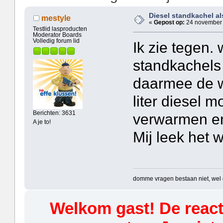
Diesel standkachel a
mestyle
«
Gepost op:
24 november 
Testlid lasproducten
Moderator Boards
Volledig forum lid
Ik zie tegen.
standkachels 
daarmee de w
liter diesel m
Berichten: 3631
verwarmen en
A je to!
Mij leek het 
domme vragen bestaan niet, we
Welkom gast! De reacti