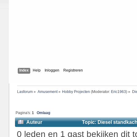
Index
Help
Inloggen
Registreren
Lasforum
»
Amusement
»
Hobby Projecten
(Moderator:
Eric1963
) »
Di
Pagina's:
1
Omlaag
Auteur
Topic: Diesel standkach
0 leden en 1 gast bekijken dit t