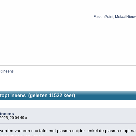
FusionPoint
,
MetaalNieu
t ineens 
topt ineens (gelezen 11522 keer)
 ineens
2025, 20:04:49 »
worden van een cnc tafel met plasma snijder enkel de plasma stopt na 