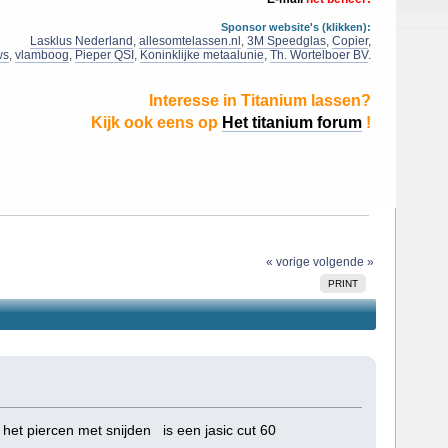
Sponsor website's (klikken):
Lasklus Nederland
,
allesomtelassen.nl
,
3M Speedglas
,
Copier
,
ws
,
vlamboog
,
Pieper QSI
,
Koninklijke metaalunie
,
Th. Wortelboer BV
.
Interesse in Titanium lassen?
Kijk ook eens op
Het titanium forum
!
« vorige
volgende »
PRINT
het piercen met snijden is een jasic cut 60