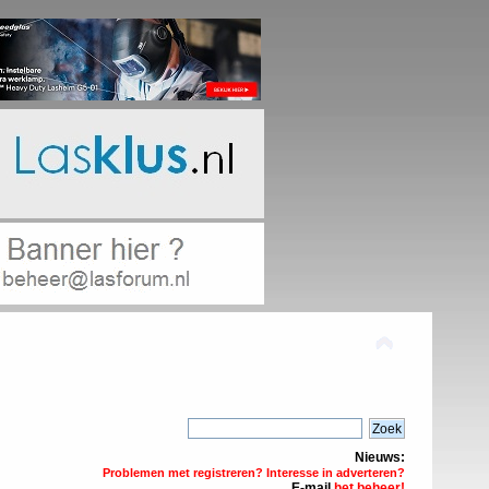
Nieuws:
Problemen met registreren? Interesse in adverteren?
E-mail
het beheer!