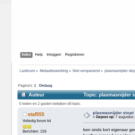
Index
Help
Inloggen
Registreren
Lasforum
»
Metaalbewerking
»
Niet verspanend
»
plasmasnijder stop
Pagina's:
1
Omlaag
Auteur
Topic: plasmasnijder s
0 leden en 2 gasten bekijken dit topic.
plasmasnijder stopt
staf555
«
Gepost op:
7 augustus 
Volledig forum lid
ben sinds kort eigenaar ge
Berichten: 159