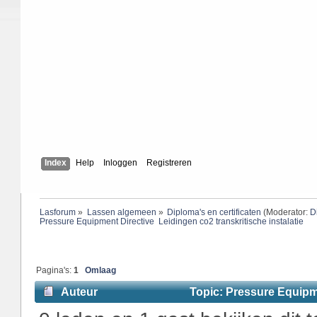
Index
Help
Inloggen
Registreren
Lasforum
»
Lassen algemeen
»
Diploma's en certificaten
(Moderator:
D
Pressure Equipment Directive  Leidingen co2 transkritische instalatie
Pagina's:
1
Omlaag
Auteur
Topic: Pressure Equipme
8545 keer)