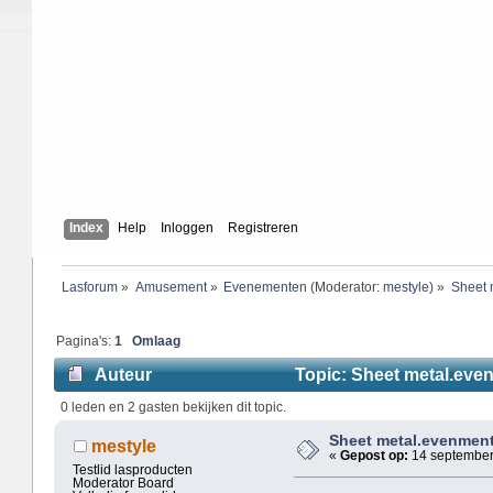
Index
Help
Inloggen
Registreren
Lasforum
»
Amusement
»
Evenementen
(Moderator:
mestyle
) »
Sheet 
Pagina's:
1
Omlaag
Auteur
Topic: Sheet metal.even
0 leden en 2 gasten bekijken dit topic.
Sheet metal.evenmen
mestyle
«
Gepost op:
14 september
Testlid lasproducten
Moderator Board