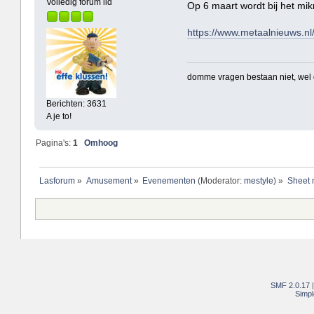
Volledig forum lid
Op 6 maart wordt bij het m
https://www.metaalnieuws.nl
domme vragen bestaan niet, we
Berichten: 3631
A je to!
Pagina's:
1
Omhoog
Lasforum
»
Amusement
»
Evenementen
(Moderator:
mestyle
) »
Sheet 
SMF 2.0.17
Simpl