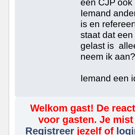
een CJP ook h
Iemand ander
is en referee
staat dat een
gelast is alle
neem ik aan??
Iemand een 
Welkom gast! De reacti
voor gasten. Je mist
Registreer
jezelf of
logi