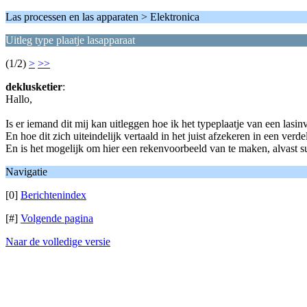
Las processen en las apparaten > Elektronica
Uitleg type plaatje lasapparaat
(1/2)
>
>>
deklusketier
:
Hallo,
Is er iemand dit mij kan uitleggen hoe ik het typeplaatje van een lasin
En hoe dit zich uiteindelijk vertaald in het juist afzekeren in een verdel
En is het mogelijk om hier een rekenvoorbeeld van te maken, alvast s
Navigatie
[0]
Berichtenindex
[#]
Volgende pagina
Naar de volledige versie