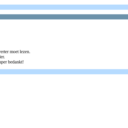
verter moet lezen.
er.
uper bedankt!