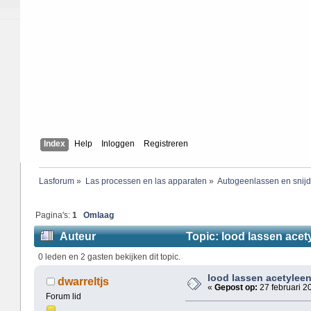
Index
Help
Inloggen
Registreren
Lasforum
»
Las processen en las apparaten
»
Autogeenlassen en snij
Pagina's:
1
Omlaag
Auteur
Topic: lood lassen acet
0 leden en 2 gasten bekijken dit topic.
lood lassen acetyleen
dwarreltjs
«
Gepost op:
27 februari 2
Forum lid