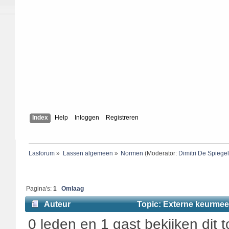
Index
Help
Inloggen
Registreren
Lasforum
»
Lassen algemeen
»
Normen
(Moderator:
Dimitri De Spiege
Pagina's:
1
Omlaag
Auteur
Topic: Externe keurmees
0 leden en 1 gast bekijken dit t