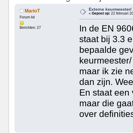
Externe keurmeester/ 
MarioT
«
Gepost op:
22 februari 2
Forum lid
In de EN 9606
Berichten: 27
staat bij 3.3
bepaalde gev
keurmeester/ 
maar ik zie n
dan zijn. Wee
En staat een 
maar die gaat
over definitie