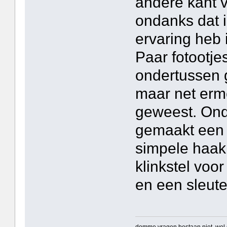
andere kant 
ondanks dat i
ervaring heb 
Paar fotootje
ondertussen 
maar net erm
geweest. Ond
gemaakt een 
simpele haakn
klinkstel vo
en een sleute
domme vragen bestaan niet, we