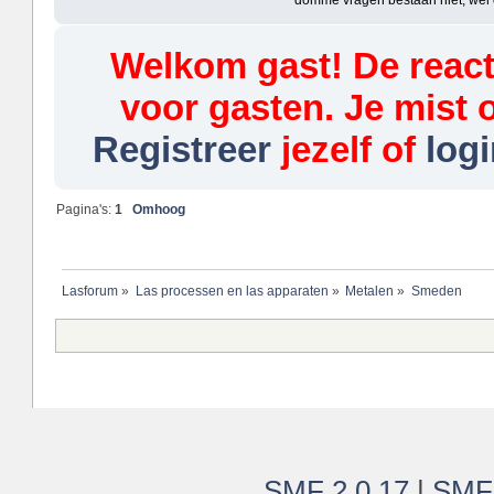
Welkom gast! De reacti
voor gasten. Je mist 
Registreer
jezelf of
logi
Pagina's:
1
Omhoog
Lasforum
»
Las processen en las apparaten
»
Metalen
»
Smeden
SMF 2.0.17
|
SMF