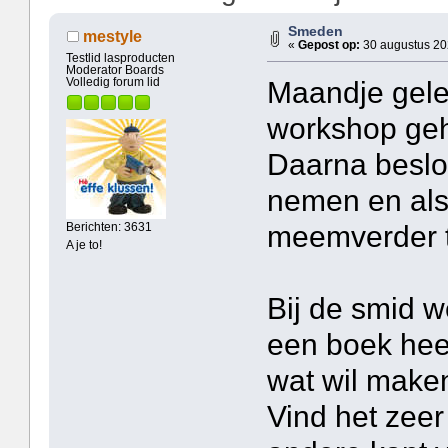
Smeden
mestyle
«
Gepost op:
30 augustus 20
Testlid lasproducten
Moderator Boards
Maandje gele
Volledig forum lid
workshop geh
Daarna beslo
nemen en als 
meemverder t
Berichten: 3631
A je to!
Bij de smid we
een boek heef
wat wil maken
Vind het zeer