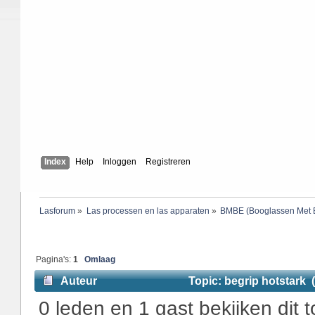
Index
Help
Inloggen
Registreren
Lasforum
»
Las processen en las apparaten
»
BMBE (Booglassen Met B
Pagina's:
1
Omlaag
Auteur
Topic: begrip hotstark 
0 leden en 1 gast bekijken dit t