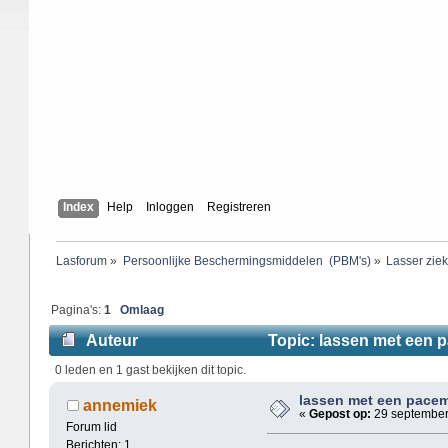
Index
Help
Inloggen
Registreren
Lasforum
»
Persoonlijke Beschermingsmiddelen  (PBM's)
»
Lasser ziek
Pagina's:
1
Omlaag
Auteur
Topic: lassen met een 
0 leden en 1 gast bekijken dit topic.
lassen met een pace
annemiek
«
Gepost op:
29 september
Forum lid
Berichten: 1