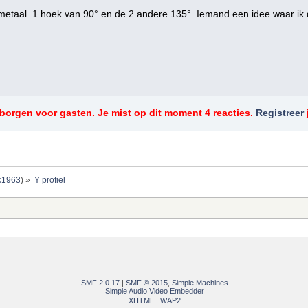
 metaal. 1 hoek van 90° en de 2 andere 135°. Iemand een idee waar ik d
..
rborgen voor gasten. Je mist op dit moment 4 reacties.
Registreer
c1963
) »
Y profiel
SMF 2.0.17
|
SMF © 2015
,
Simple Machines
Simple Audio Video Embedder
XHTML
WAP2