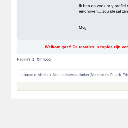
Ik ben op zoek nr y profiel
eindhoven... zou ideaal zijn.
Mvg
Welkom gast! De reacties in topics zijn ve
Pagina's:
1
Omhoog
Lasforum
»
Allerlei
»
Metaalnieuws artikelen
(Moderators:
Patrick
,
Eri