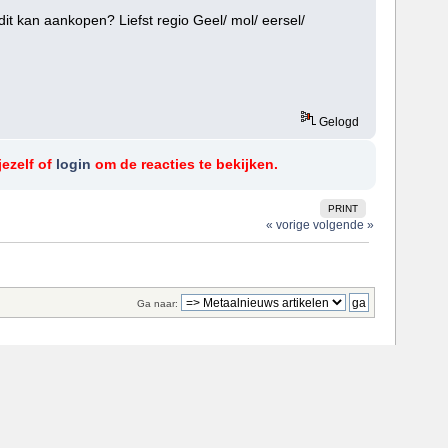
it kan aankopen? Liefst regio Geel/ mol/ eersel/
Gelogd
jezelf of
login
om de reacties te bekijken.
PRINT
« vorige
volgende »
Ga naar: