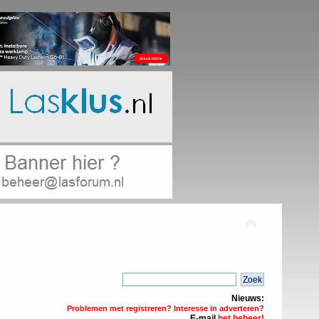
Nieuws:
Problemen met registreren? Interesse in adverteren?
E-mail
het beheer!