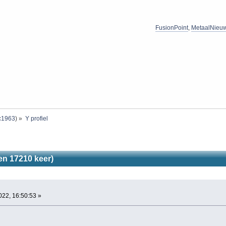
FusionPoint
,
MetaalNieu
c1963
) »
Y profiel
en 17210 keer)
022, 16:50:53 »