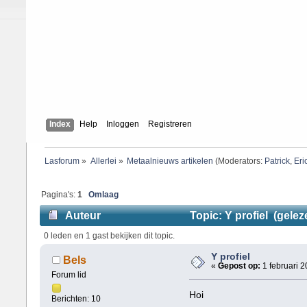
Index
Help
Inloggen
Registreren
Lasforum
»
Allerlei
»
Metaalnieuws artikelen
(Moderators:
Patrick
,
Eri
Pagina's:
1
Omlaag
Auteur
Topic: Y profiel (gelez
0 leden en 1 gast bekijken dit topic.
Y profiel
Bels
«
Gepost op:
1 februari 2
Forum lid
Hoi
Berichten: 10