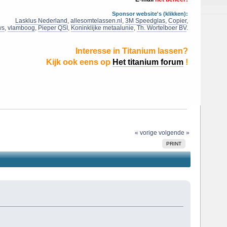
Sponsor website's (klikken):
Lasklus Nederland
,
allesomtelassen.nl
,
3M Speedglas
,
Copier
,
ws
,
vlamboog
,
Pieper QSI
,
Koninklijke metaalunie
,
Th. Wortelboer BV
.
Interesse in Titanium lassen?
Kijk ook eens op
Het titanium forum
!
« vorige
volgende »
PRINT