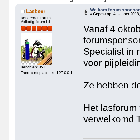
Welkom forum sponsor 
Lasbeer
«
Gepost op:
4 oktober 2018,
Beheerder Forum
Volledig forum lid
Vanaf 4 okto
forumsponso
Specialist i
voor pijpleid
Berichten: 851
There's no place like 127.0.0.1
Ze hebben de 
Het lasforum
verwelkomd 