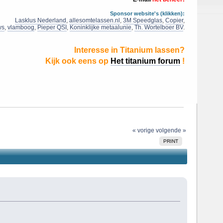
Sponsor website's (klikken):
Lasklus Nederland
,
allesomtelassen.nl
,
3M Speedglas
,
Copier
,
ws
,
vlamboog
,
Pieper QSI
,
Koninklijke metaalunie
,
Th. Wortelboer BV
.
Interesse in Titanium lassen?
Kijk ook eens op
Het titanium forum
!
« vorige
volgende »
PRINT