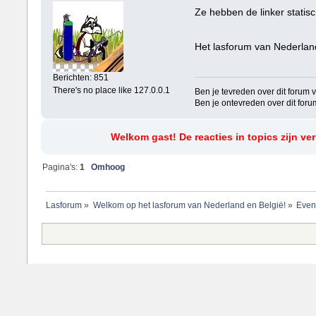
Ze hebben de linker stati
Het lasforum van Nederlan
Berichten: 851
There's no place like 127.0.0.1
Ben je tevreden over dit forum ver
Ben je ontevreden over dit forum v
Welkom gast! De reacties in topics zijn ve
Pagina's:
1
Omhoog
Lasforum
»
Welkom op het lasforum van Nederland en België!
»
Even