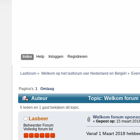
Index
Help
Inloggen
Registreren
Lasforum
»
Welkom op het lasforum van Nederland en België!
»
Even
Pagina's:
1
Omlaag
Auteur
Topic: Welkom forum s
0 leden en 1 gast bekijken dit topic.
Welkom forum sponsor
Lasbeer
«
Gepost op:
15 maart 2018
Beheerder Forum
Volledig forum lid
Vanaf 1 Maart 2018 hebben