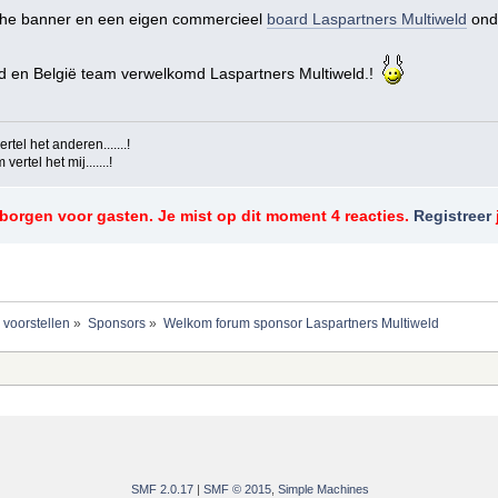
sche banner en een eigen commercieel
board Laspartners Multiweld
onde
d en België team verwelkomd Laspartners Multiweld.!
tel het anderen.......!
ertel het mij.......!
rborgen voor gasten. Je mist op dit moment 4 reacties.
Registreer
 voorstellen
»
Sponsors
»
Welkom forum sponsor Laspartners Multiweld
SMF 2.0.17
|
SMF © 2015
,
Simple Machines