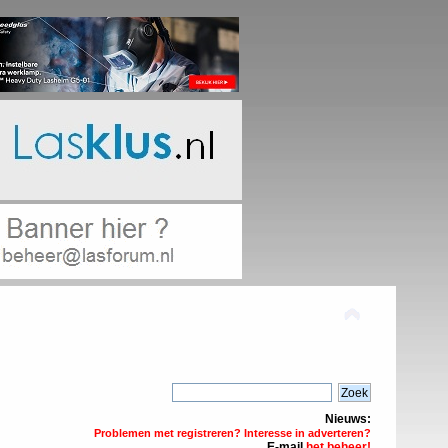
Nieuws:
Problemen met registreren? Interesse in adverteren?
E-mail
het beheer!