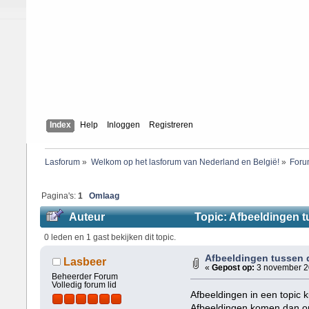
Index
Help
Inloggen
Registreren
Lasforum
»
Welkom op het lasforum van Nederland en België!
»
Foru
Pagina's:
1
Omlaag
Auteur
Topic: Afbeeldingen tu
0 leden en 1 gast bekijken dit topic.
Afbeeldingen tussen d
Lasbeer
«
Gepost op:
3 november 20
Beheerder Forum
Volledig forum lid
Afbeeldingen in een topic k
Afbeeldingen komen dan on