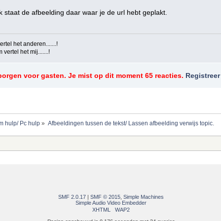
 staat de afbeelding daar waar je de url hebt geplakt.
tel het anderen.......!
ertel het mij.......!
rborgen voor gasten. Je mist op dit moment 65 reacties.
Registreer
m hulp/ Pc hulp
»
Afbeeldingen tussen de tekst/ Lassen afbeelding verwijs topic.
SMF 2.0.17
|
SMF © 2015
,
Simple Machines
Simple Audio Video Embedder
XHTML
WAP2