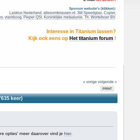
Sponsor website's (klikken):
Lasklus Nederland
,
allesomtelassen.nl
,
3M Speedglas
,
Copier
,
ws
,
vlamboog
,
Pieper QSI
,
Koninklijke metaalunie
,
Th. Wortelboer BV
.
Interesse in Titanium lassen?
Kijk ook eens op
Het titanium forum
!
« vorige
volgende »
PRINT
7635 keer)
ere opties' meer daarover vind je
hier
.