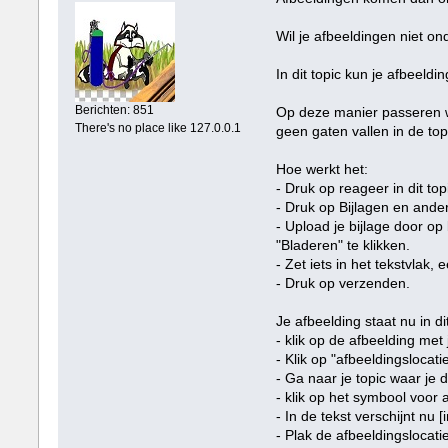
Wil je afbeeldingen niet o
In dit topic kun je afbeeld
Berichten: 851
Op deze manier passeren we
There's no place like 127.0.0.1
geen gaten vallen in de top
Hoe werkt het:
- Druk op reageer in dit top
- Druk op Bijlagen en ande
- Upload je bijlage door op
"Bladeren" te klikken.
- Zet iets in het tekstvlak,
- Druk op verzenden.
Je afbeelding staat nu in dit
- klik op de afbeelding met
- Klik op "afbeeldingslocati
- Ga naar je topic waar je d
- klik op het symbool voor 
- In de tekst verschijnt nu [
- Plak de afbeeldingslocati