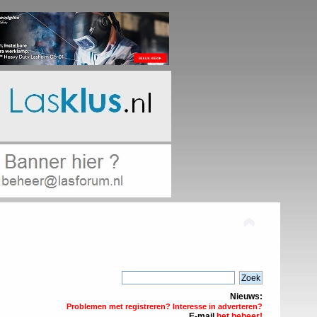
Nieuws:
Problemen met registreren? Interesse in adverteren?
E-mail
het beheer!