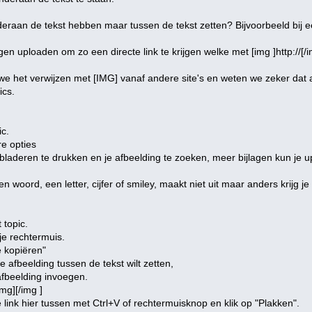
nderaan de tekst hebben maar tussen de tekst zetten? Bijvoorbeeld bij 
ingen uploaden om zo een directe link te krijgen welke met [img ]http://[
 het verwijzen met [IMG] vanaf andere site's en weten we zeker dat 
ics.
ic.
re opties
 bladeren te drukken en je afbeelding te zoeken, meer bijlagen kun je 
 een woord, een letter, cijfer of smiley, maakt niet uit maar anders krijg j
 topic.
 je rechtermuis.
e kopiëren"
e afbeelding tussen de tekst wilt zetten,
afbeelding invoegen.
img][/img ]
e link hier tussen met Ctrl+V of rechtermuisknop en klik op "Plakken".