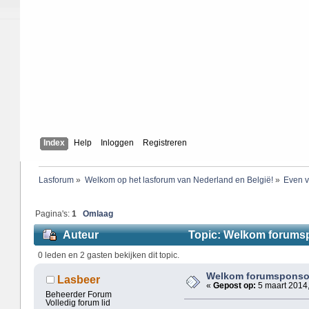
Index
Help
Inloggen
Registreren
Lasforum
»
Welkom op het lasforum van Nederland en België!
»
Even v
Pagina's:
1
Omlaag
Auteur
Topic: Welkom forumsp
0 leden en 2 gasten bekijken dit topic.
Welkom forumsponso
Lasbeer
«
Gepost op:
5 maart 2014,
Beheerder Forum
Volledig forum lid