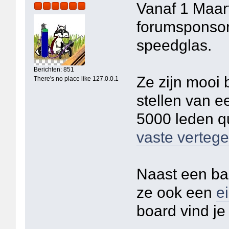
Vanaf 1 Maar
forumsponsor
speedglas.
Berichten: 851
Ze zijn mooi 
There's no place like 127.0.0.1
stellen van e
5000 leden q
vaste verteg
Naast een ba
ze ook een
e
board vind je