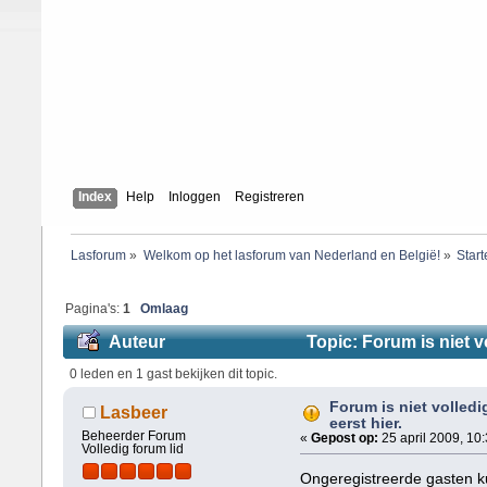
Index
Help
Inloggen
Registreren
Lasforum
»
Welkom op het lasforum van Nederland en België!
»
Star
Pagina's:
1
Omlaag
Auteur
Topic: Forum is niet v
0 leden en 1 gast bekijken dit topic.
Forum is niet volledi
Lasbeer
eerst hier.
Beheerder Forum
«
Gepost op:
25 april 2009, 10:
Volledig forum lid
Ongeregistreerde gasten kun