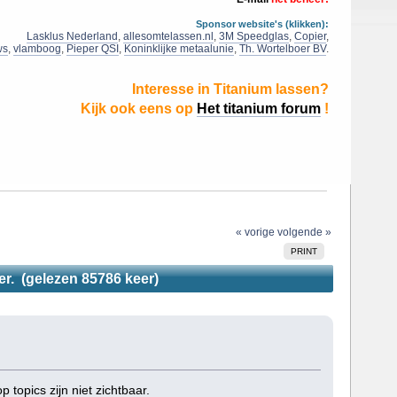
Sponsor website's (klikken):
Lasklus Nederland
,
allesomtelassen.nl
,
3M Speedglas
,
Copier
,
ws
,
vlamboog
,
Pieper QSI
,
Koninklijke metaalunie
,
Th. Wortelboer BV
.
Interesse in Titanium lassen?
Kijk ook eens op
Het titanium forum
!
« vorige
volgende »
PRINT
ier. (gelezen 85786 keer)
topics zijn niet zichtbaar.