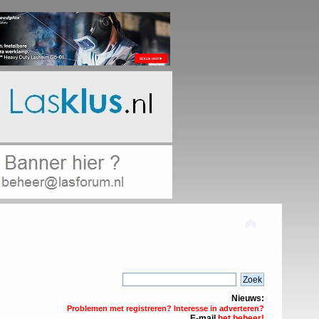
Nieuws:
Problemen met registreren? Interesse in adverteren?
E-mail
het beheer!