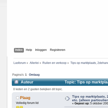
Index
Help
Inloggen
Registreren
Lasforum
»
Allerlei
»
Ruilen en verkoop
»
Tips op marktplaats, 2dehand
Pagina's:
1
Omlaag
Auteur
Topic: Tips op marktplaa
(gelezen 10365 keer)
0 leden en 2 gasten bekijken dit topic.
Tips op marktplaats,
Plaag
etc. (alleen particuli
Volledig forum lid
«
Gepost op:
5 oktober 200