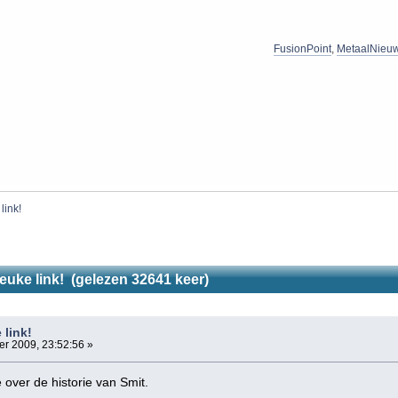
FusionPoint
,
MetaalNieu
link!
euke link! (gelezen 32641 keer)
 link!
r 2009, 23:52:56 »
e over de historie van Smit.