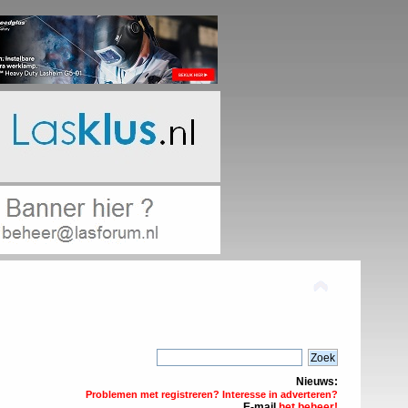
Nieuws:
Problemen met registreren? Interesse in adverteren?
E-mail
het beheer!