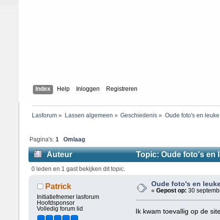
Index
Help
Inloggen
Registreren
Lasforum
»
Lassen algemeen
»
Geschiedenis
»
Oude foto's en leuke 
Pagina's:
1
Omlaag
Auteur
Topic: Oude foto's en l
0 leden en 1 gast bekijken dit topic.
Oude foto's en leuke
Patrick
«
Gepost op:
30 septembe
Initiatiefnemer lasforum
Hoofdsponsor
Volledig forum lid
Ik kwam toevallig op de sit