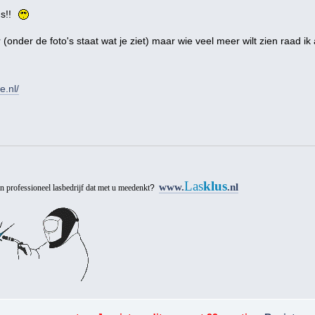
's!!
r (onder de foto's staat wat je ziet) maar wie veel meer wilt zien raad i
e.nl/
Las
klus
www.
.nl
en professioneel lasbedrijf dat met u meedenkt
?