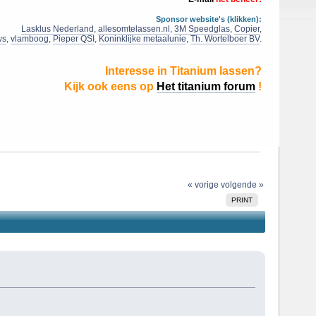
Sponsor website's (klikken):
Lasklus Nederland
,
allesomtelassen.nl
,
3M Speedglas
,
Copier
,
ws
,
vlamboog
,
Pieper QSI
,
Koninklijke metaalunie
,
Th. Wortelboer BV
.
Interesse in Titanium lassen?
Kijk ook eens op
Het titanium forum
!
« vorige
volgende »
PRINT