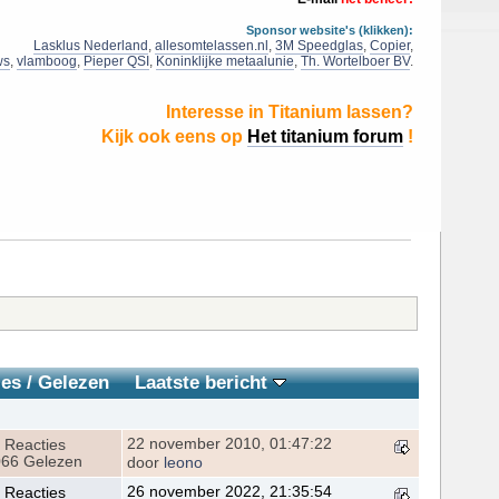
Sponsor website's (klikken):
Lasklus Nederland
,
allesomtelassen.nl
,
3M Speedglas
,
Copier
,
ws
,
vlamboog
,
Pieper QSI
,
Koninklijke metaalunie
,
Th. Wortelboer BV
.
Interesse in Titanium lassen?
Kijk ook eens op
Het titanium forum
!
ies
/
Gelezen
Laatste bericht
22 november 2010, 01:47:22
 Reacties
66 Gelezen
door
leono
26 november 2022, 21:35:54
 Reacties