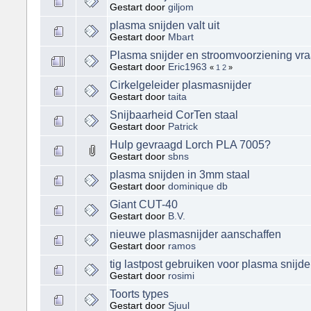
Gestart door
giljom
plasma snijden valt uit
Gestart door
Mbart
Plasma snijder en stroomvoorziening vra
Gestart door
Eric1963
«
1
2
»
Cirkelgeleider plasmasnijder
Gestart door
taita
Snijbaarheid CorTen staal
Gestart door
Patrick
Hulp gevraagd Lorch PLA 7005?
Gestart door
sbns
plasma snijden in 3mm staal
Gestart door
dominique db
Giant CUT-40
Gestart door
B.V.
nieuwe plasmasnijder aanschaffen
Gestart door
ramos
tig lastpost gebruiken voor plasma snijd
Gestart door
rosimi
Toorts types
Gestart door
Sjuul