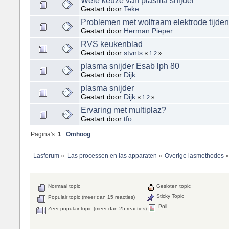
Wele keuze van plasma snijder
Gestart door
Teke
Problemen met wolfraam elektrode tijde
Gestart door
Herman Pieper
RVS keukenblad
Gestart door
stvnts
«
1
2
»
plasma snijder Esab lph 80
Gestart door
Dijk
plasma snijder
Gestart door
Dijk
«
1
2
»
Ervaring met multiplaz?
Gestart door
tfo
Pagina's:
1
Omhoog
Lasforum
»
Las processen en las apparaten
»
Overige lasmethodes
Normaal topic
Gesloten topic
Sticky Topic
Populair topic (meer dan 15 reacties)
Poll
Zeer populair topic (meer dan 25 reacties)