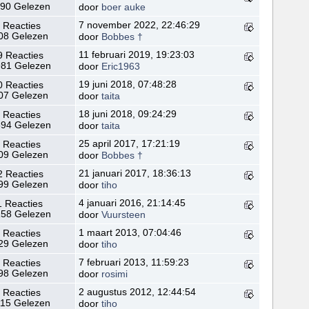
90 Gelezen
door
boer auke
7 november 2022, 22:46:29
 Reacties
08 Gelezen
door
Bobbes †
11 februari 2019, 19:23:03
9 Reacties
81 Gelezen
door
Eric1963
19 juni 2018, 07:48:28
0 Reacties
07 Gelezen
door
taita
18 juni 2018, 09:24:29
 Reacties
94 Gelezen
door
taita
25 april 2017, 17:21:19
 Reacties
09 Gelezen
door
Bobbes †
21 januari 2017, 18:36:13
2 Reacties
99 Gelezen
door
tiho
4 januari 2016, 21:14:45
1 Reacties
58 Gelezen
door
Vuursteen
1 maart 2013, 07:04:46
 Reacties
29 Gelezen
door
tiho
7 februari 2013, 11:59:23
 Reacties
98 Gelezen
door
rosimi
2 augustus 2012, 12:44:54
 Reacties
15 Gelezen
door
tiho