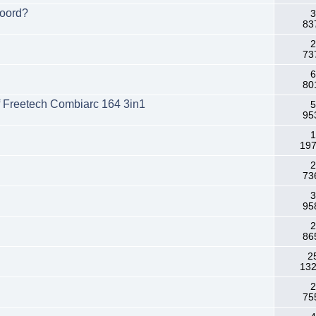
hoord?
3
83
2
73
6
80
f Freetech Combiarc 164 3in1
5
95
1
197
2
73
3
95
2
86
2
132
2
75