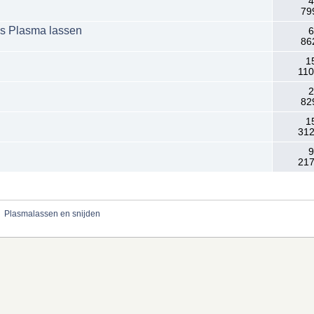
4
79
ns Plasma lassen
6
86
1
110
2
82
1
312
9
217
»
Plasmalassen en snijden