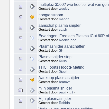
multiplaz 3500? wie heeft er wat van ge
Gestart door
wesley
hoogte stroom
Gestart door
mecon
aanschaf plasma snijder
Gestart door
catch
Ervaringen: Freetech Plasma iCut 60P o
Gestart door
Rookie.pno
Plasmasnijder aanschaffen
Gestart door
SH
Plasmasnijder stopt
Gestart door
Russ
THC Toorts Hoogte Meting
Gestart door
Sjuul
Aankoop plasmasnijder
Gestart door
bramvh
mijn plasma snijder
Gestart door
paulj
«
1
2
»
Mijn plasmasnijder
Gestart door
Robbin