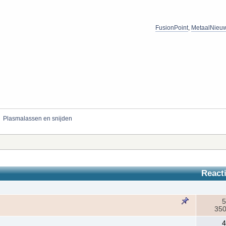
FusionPoint
,
MetaalNieu
»
Plasmalassen en snijden
React
5
350
4