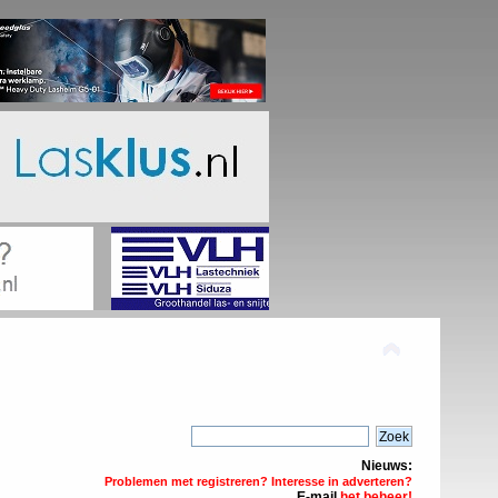
Nieuws:
Problemen met registreren? Interesse in adverteren?
E-mail
het beheer!